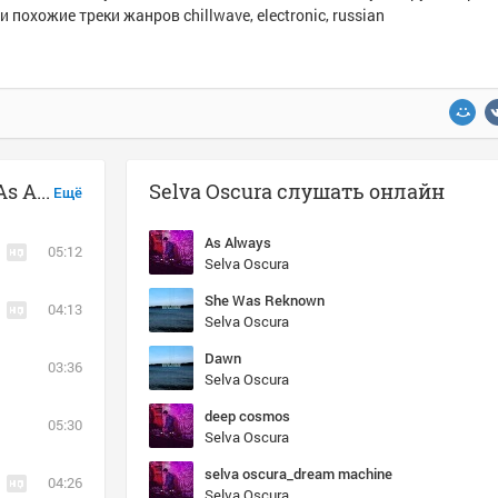
и похожие треки жанров chillwave, electronic, russian
Музыка похожая на Selva Oscura - As Always
Selva Oscura слушать онлайн
Ещё
As Always
05:12
Selva Oscura
She Was Reknown
04:13
Selva Oscura
Dawn
03:36
Selva Oscura
deep cosmos
05:30
Selva Oscura
selva oscura_dream machine
04:26
Selva Oscura