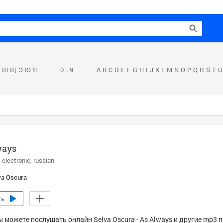
Ш
Щ
Э
Ю
Я
0 .. 9
A
B
C
D
E
F
G
H
I
J
K
L
M
N
O
P
Q
R
S
T
U
ways
electronic
russian
va Oscura
ть
 можете послушать онлайн Selva Oscura - As Always и другие mp3 п