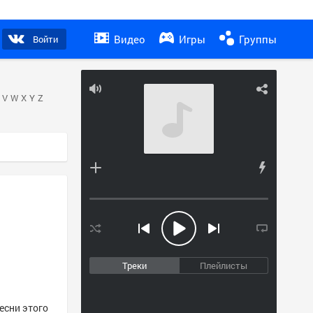
Видео
Игры
Группы
Войти
V
W
X
Y
Z
Треки
Плейлисты
есни этого