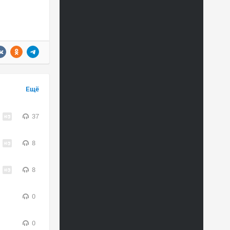
Ещё
37
8
8
0
0