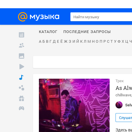
КАТАЛОГ
ПОСЛЕДНИЕ ЗАПРОСЫ
А
Б
В
Г
Д
Е
Ё
Ж
З
И
Й
К
Л
М
Н
О
П
Р
С
Т
У
Ф
Х
Ц
Ч
Трек
As Al
chillwave
Sel
Слуша
Здесь вы