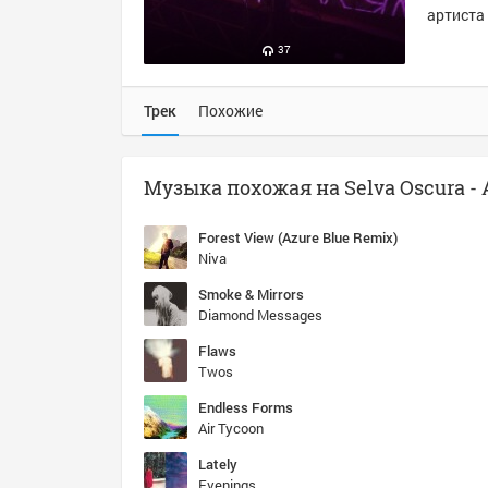
артиста 
37
Трек
Похожие
Forest View (Azure Blue Remix)
Niva
Smoke & Mirrors
Diamond Messages
Flaws
Twos
Endless Forms
Air Tycoon
Lately
Evenings