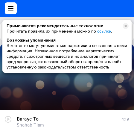
Применяются рекомендательные технологии
Прочитать правила их применении можно по
Каталог
Рекомендации
ссылке
.
Возможны упоминания
В контенте могут упоминаться наркотики и связанная с ними
информация. Незаконное потребление наркотических
Baraye To
средств, психотропных веществ и их аналогов причиняет
вред здоровью, их незаконный оборот запрещён и влечёт
Shahab Tiam
установленную законодательством ответственность
Baraye To
4:19
Shahab Tiam