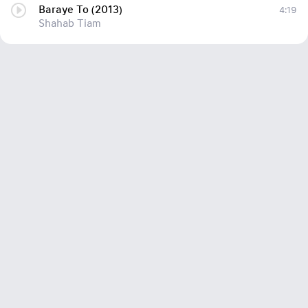
Baraye To (2013)
4:19
Shahab Tiam