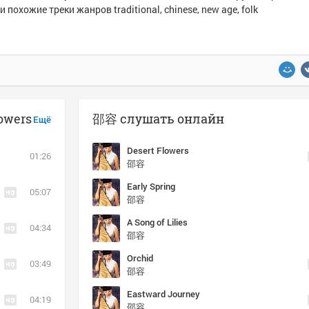
и похожие треки жанров traditional, chinese, new age, folk
owers
邵容 слушать онлайн
Ещё
Desert Flowers
01:26
邵容
Early Spring
05:07
邵容
A Song of Lilies
04:34
邵容
Orchid
03:49
邵容
Eastward Journey
04:19
邵容