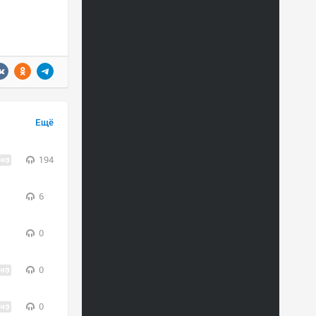
Ещё
194
6
0
0
0