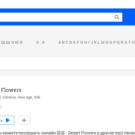
Ш
Щ
Э
Ю
Я
0 .. 9
A
B
C
D
E
F
G
H
I
J
K
L
M
N
O
P
Q
R
S
T
U
 Flowers
l
chinese
new age
folk
容
ть
ы можете послушать онлайн 邵容 - Desert Flowers и другие mp3 песни