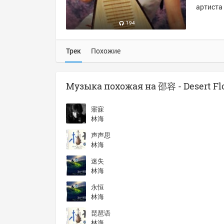
артиста 
194
Трек
Похожие
Музыка похожая на 邵容 - Desert Fl
寤寐
林海
声声思
林海
迷失
林海
永恒
林海
琵琶语
林海