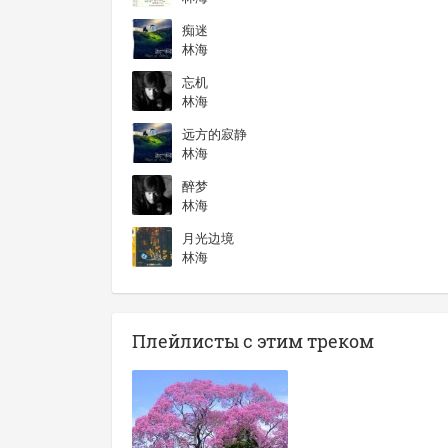
痴迷
林海
忘机
林海
远方的寂静
林海
醉梦
林海
月光边境
林海
Плейлисты с этим треком