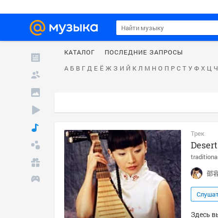
КАТАЛОГ
ПОСЛЕДНИЕ ЗАПРОСЫ
А
Б
В
Г
Д
Е
Ё
Ж
З
И
Й
К
Л
М
Н
О
П
Р
С
Т
У
Ф
Х
Ц
Ч
Трек
Desert
traditiona
邵
Слуша
Здесь в