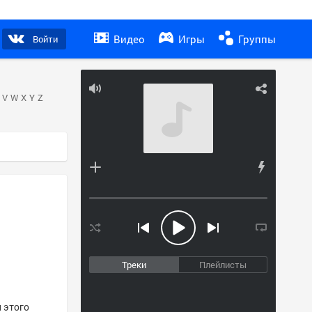
Видео
Игры
Группы
Войти
V
W
X
Y
Z
Треки
Плейлисты
 этого