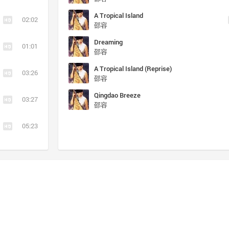
A Tropical Island
02:02
邵容
Dreaming
01:01
邵容
A Tropical Island (Reprise)
03:26
邵容
Qingdao Breeze
03:27
邵容
05:23