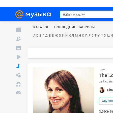
КАТАЛОГ
ПОСЛЕДНИЕ ЗАПРОСЫ
А
Б
В
Г
Д
Е
Ё
Ж
З
И
Й
К
Л
М
Н
О
П
Р
С
Т
У
Ф
Х
Ц
Ч
Трек
The Lo
celtic
iri
Sha
Слуша
Здесь вы