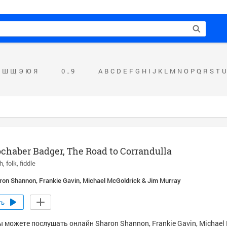
Ш
Щ
Э
Ю
Я
0 .. 9
A
B
C
D
E
F
G
H
I
J
K
L
M
N
O
P
Q
R
S
T
U
chaber Badger, The Road to Corrandulla
sh
folk
fiddle
ron Shannon, Frankie Gavin, Michael McGoldrick & Jim Murray
ть
 можете послушать онлайн Sharon Shannon, Frankie Gavin, Michael 