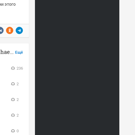
ни этого
Sharon Shannon, Frankie Gavin, Michael McGoldrick & Jim Murray слушать онлайн
Ещё
236
2
2
2
0