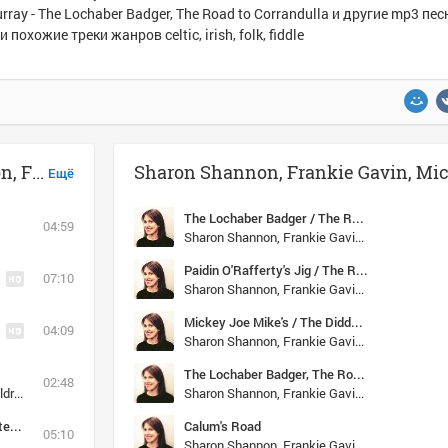
rray - The Lochaber Badger, The Road to Corrandulla и другие mp3 пес
 похожие треки жанров celtic, irish, folk, fiddle
Музыка похожая на Sharon Shannon, Frankie Gavin, Michael McGoldrick & Jim Murray - The Lochaber Badger, The Road to Corrandulla
Ещё
The Lochaber Badger / The Road to Corrandulla
04:59
Sharon Shannon, Frankie Gavin, Michael McGoldrick & Jim Murray
Paidin O'Rafferty's Jig / The Rookery
07:10
Sharon Shannon, Frankie Gavin, Michael McGoldrick & Jim Murray
Mickey Joe Mike's / The Diddeley-i-Pod
04:09
Sharon Shannon, Frankie Gavin, Michael McGoldrick & Jim Murray
The Lochaber Badger, The Road to Corrandulla
02:48
Sharon Shannon, Frankie Gavin, Michael McGoldrick & Jim Murray
Sharon Shannon, Frankie Gavin, Michael McGoldrick & Jim Murray
Souter Creek: The House of Little Lights / Souter Creek
Calum's Road
05:10
Sharon Shannon, Frankie Gavin, Michael McGoldrick & Jim Murray