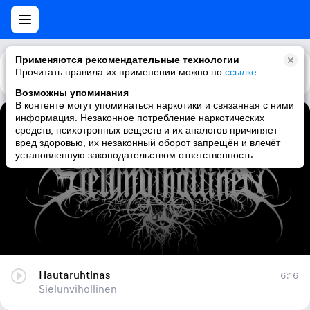
Применяются рекомендательные технологии
Прочитать правила их применении можно по
Каталог
Рекомендации
ссылке
.
Возможны упоминания
В контенте могут упоминаться наркотики и связанная с ними
информация. Незаконное потребление наркотических
Hautaruhtinas
средств, психотропных веществ и их аналогов причиняет
вред здоровью, их незаконный оборот запрещён и влечёт
Sielunvihollinen
установленную законодательством ответственность
Hautaruhtinas
6:16
Sielunvihollinen