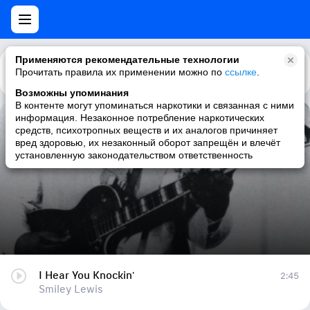
Применяются рекомендательные технологии
Прочитать правила их применении можно по
Каталог
Рекомендации
ссылке
.
Возможны упоминания
В контенте могут упоминаться наркотики и связанная с ними
информация. Незаконное потребление наркотических
I Hear You Knockin'
средств, психотропных веществ и их аналогов причиняет
вред здоровью, их незаконный оборот запрещён и влечёт
Smiley Lewis
установленную законодательством ответственность
I Hear You Knockin'
2:45
Smiley Lewis