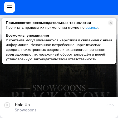
Применяются рекомендательные технологии
Прочитать правила их применении можно по
Каталог
Рекомендации
ссылке
.
Возможны упоминания
В контенте могут упоминаться наркотики и связанная с ними
информация. Незаконное потребление наркотических
Hold Up
средств, психотропных веществ и их аналогов причиняет
вред здоровью, их незаконный оборот запрещён и влечёт
Snowgoons
установленную законодательством ответственность
Hold Up
3:56
Snowgoons