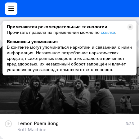
Применяются рекомендательные технологии
Прочитать правила их применении можно по
Каталог
Рекомендации
ссылке
.
Возможны упоминания
В контенте могут упоминаться наркотики и связанная с ними
информация. Незаконное потребление наркотических
Lemon Poem Song
средств, психотропных веществ и их аналогов причиняет
вред здоровью, их незаконный оборот запрещён и влечёт
Soft Machine
установленную законодательством ответственность
Lemon Poem Song
3:23
Soft Machine