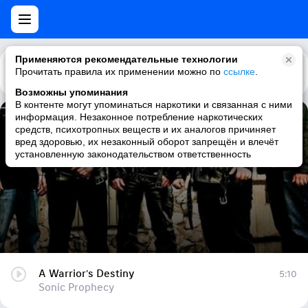
Применяются рекомендательные технологии
Прочитать правила их применении можно по
Каталог
Рекомендации
ссылке
.
Возможны упоминания
В контенте могут упоминаться наркотики и связанная с ними
информация. Незаконное потребление наркотических
A Warrior's Destiny
средств, психотропных веществ и их аналогов причиняет
вред здоровью, их незаконный оборот запрещён и влечёт
Sonic Prophecy
установленную законодательством ответственность
A Warrior's Destiny
5:10
Sonic Prophecy