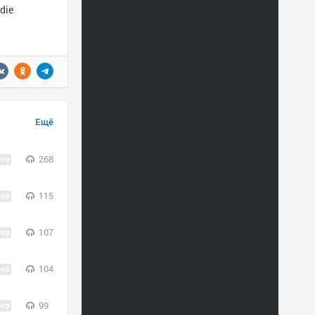
die
Ещё
268
115
107
104
99