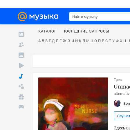
КАТАЛОГ
ПОСЛЕДНИЕ ЗАПРОСЫ
А
Б
В
Г
Д
Е
Ё
Ж
З
И
Й
К
Л
М
Н
О
П
Р
С
Т
У
Ф
Х
Ц
Ч
Трек
Unmad
alternati
Son
Слуша
Здесь в