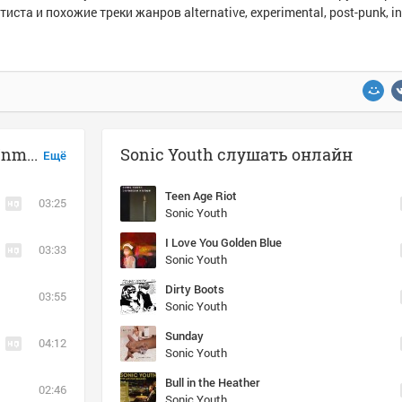
тиста и похожие треки жанров alternative, experimental, post-punk, in
Музыка похожая на Sonic Youth - Unmade Bed
Sonic Youth слушать онлайн
Ещё
Teen Age Riot
03:25
Sonic Youth
I Love You Golden Blue
03:33
Sonic Youth
Dirty Boots
03:55
Sonic Youth
Sunday
04:12
Sonic Youth
Bull in the Heather
02:46
Sonic Youth