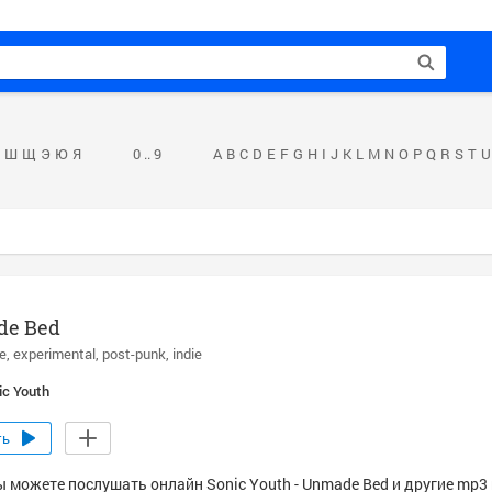
Ш
Щ
Э
Ю
Я
0 .. 9
A
B
C
D
E
F
G
H
I
J
K
L
M
N
O
P
Q
R
S
T
U
e Bed
ve
experimental
post-punk
indie
ic Youth
ть
ы можете послушать онлайн Sonic Youth - Unmade Bed и другие mp3