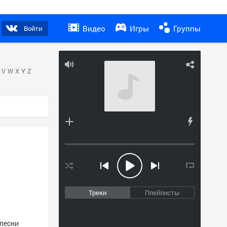
Видео
Игры
Группы
Войти
V
W
X
Y
Z
Треки
Плейлисты
 песни