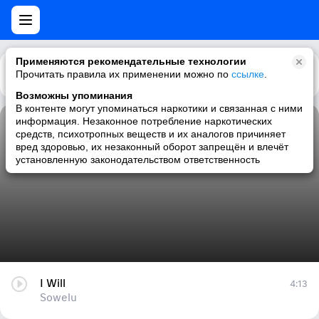
Применяются рекомендательные технологии
Прочитать правила их применении можно по
Каталог
Рекомендации
ссылке
.
Возможны упоминания
В контенте могут упоминаться наркотики и связанная с ними
информация. Незаконное потребление наркотических
I Will
средств, психотропных веществ и их аналогов причиняет
вред здоровью, их незаконный оборот запрещён и влечёт
Sowelu
установленную законодательством ответственность
I Will
4:13
Sowelu