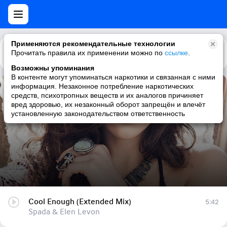
Применяются рекомендательные технологии
Прочитать правила их применении можно по
Каталог
Рекомендации
ссылке
.
Возможны упоминания
В контенте могут упоминаться наркотики и связанная с ними
информация. Незаконное потребление наркотических
Cool Enough (Extended Mix)
средств, психотропных веществ и их аналогов причиняет
вред здоровью, их незаконный оборот запрещён и влечёт
Spada & Elen Levon
установленную законодательством ответственность
Cool Enough (Extended Mix)
5:42
Spada & Elen Levon