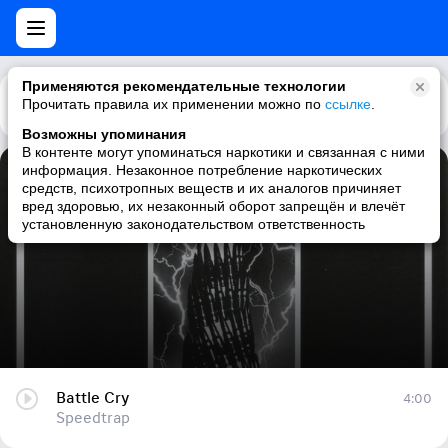
Применяются рекомендательные технологии
Прочитать правила их применении можно по
Каталог
Рекомендации
ссылке
.
Возможны упоминания
В контенте могут упоминаться наркотики и связанная с ними
информация. Незаконное потребление наркотических
Battle Cry
средств, психотропных веществ и их аналогов причиняет
вред здоровью, их незаконный оборот запрещён и влечёт
Speedtrap
установленную законодательством ответственность
Battle Cry
4:00
Speedtrap