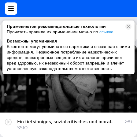
Применяются рекомендательные технологии
Прочитать правила их применении можно по
Каталог
Рекомендации
ссылке
.
Возможны упоминания
В контенте могут упоминаться наркотики и связанная с ними
информация. Незаконное потребление наркотических
Ein tiefsinniges, sozialkritisches und moralvermittelndes Lied (Instrumental)
средств, психотропных веществ и их аналогов причиняет
вред здоровью, их незаконный оборот запрещён и влечёт
SSIO
установленную законодательством ответственность
Ein tiefsinniges, sozialkritisches und moralvermittelndes Lied (Instrumental)
2:51
SSIO