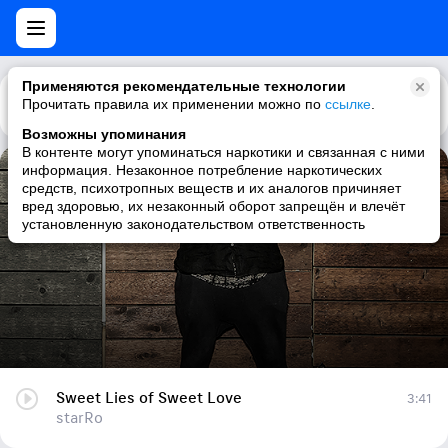
Применяются рекомендательные технологии
Прочитать правила их применении можно по
Каталог
Рекомендации
ссылке
.
Возможны упоминания
В контенте могут упоминаться наркотики и связанная с ними
информация. Незаконное потребление наркотических
Sweet Lies of Sweet Love
средств, психотропных веществ и их аналогов причиняет
вред здоровью, их незаконный оборот запрещён и влечёт
starRo
установленную законодательством ответственность
Sweet Lies of Sweet Love
3:41
starRo