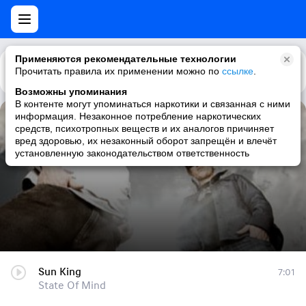
Применяются рекомендательные технологии
Прочитать правила их применении можно по
Каталог
Рекомендации
ссылке
.
Возможны упоминания
В контенте могут упоминаться наркотики и связанная с ними
информация. Незаконное потребление наркотических
Sun King
средств, психотропных веществ и их аналогов причиняет
вред здоровью, их незаконный оборот запрещён и влечёт
State Of Mind
установленную законодательством ответственность
Sun King
7:01
State Of Mind