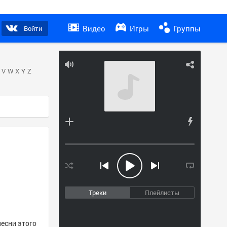
Видео
Игры
Группы
Войти
V
W
X
Y
Z
Треки
Плейлисты
песни этого