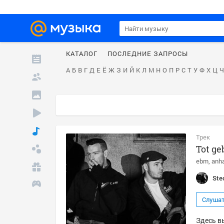
КАТАЛОГ
ПОСЛЕДНИЕ ЗАПРОСЫ
А
Б
В
Г
Д
Е
Ё
Ж
З
И
Й
К
Л
М
Н
О
П
Р
С
Т
У
Ф
Х
Ц
Ч
Трек
Tot ge
ebm
anh
Ste
Слуша
Здесь вы