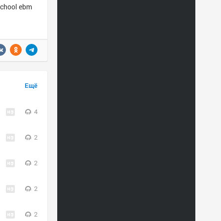
school ebm
Ещё
4
2
2
2
2