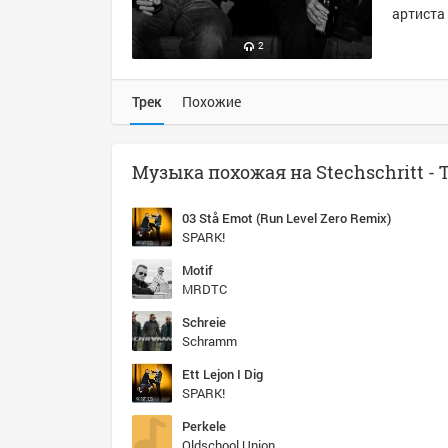
артиста 
2
Трек
Похожие
03 Stå Emot (Run Level Zero Remix)
SPARK!
Motif
MRDTC
Schreie
Schramm
Ett Lejon I Dig
SPARK!
Perkele
Oldschool Union