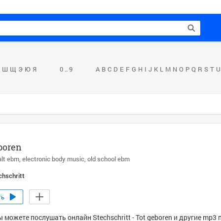
Ш
Щ
Э
Ю
Я
0 .. 9
A
B
C
D
E
F
G
H
I
J
K
L
M
N
O
P
Q
R
S
T
U
boren
alt ebm
electronic body music
old school ebm
chschritt
ть
 можете послушать онлайн Stechschritt - Tot geboren и другие mp3 