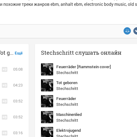
и похожие треки жанров ebm, anhalt ebm, electronic body music, old 
Музыка похожая на Stechschritt - Tot geboren
Stechschritt слушать онлайн
Ещё
Feuerräder [Rammstein cover]
05:08
Stechschritt
Tot geboren
04:23
Stechschritt
Feuerräder
03:52
Stechschritt
Maschinenlied
03:52
Stechschritt
Elektrojugend
03:16
Stechschritt