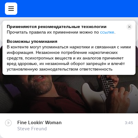
Применяются рекомендательные технологии
Прочитать правила их применении можно по
Каталог
Рекомендации
ссылке
.
Возможны упоминания
В контенте могут упоминаться наркотики и связанная с ними
информация. Незаконное потребление наркотических
Fine Lookin' Woman
средств, психотропных веществ и их аналогов причиняет
вред здоровью, их незаконный оборот запрещён и влечёт
Steve Freund
установленную законодательством ответственность
Fine Lookin' Woman
3:45
Steve Freund