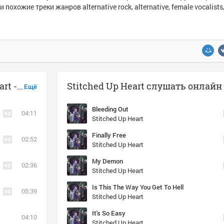
и похожие треки жанров alternative rock, alternative, female vocalists
Музыка похожая на Stitched Up Heart - Lost
Stitched Up Heart слушать онлайн
Ещё
Bleeding Out
04:11
Stitched Up Heart
Finally Free
02:52
Stitched Up Heart
My Demon
02:36
Stitched Up Heart
Is This The Way You Get To Hell
05:39
Stitched Up Heart
It's So Easy
04:10
Stitched Up Heart