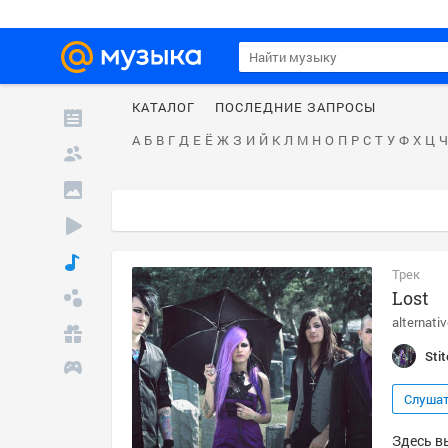
КАТАЛОГ
ПОСЛЕДНИЕ ЗАПРОСЫ
А
Б
В
Г
Д
Е
Ё
Ж
З
И
Й
К
Л
М
Н
О
П
Р
С
Т
У
Ф
Х
Ц
Ч
Трек
Lost
alternati
Sti
Слуша
Здесь вы