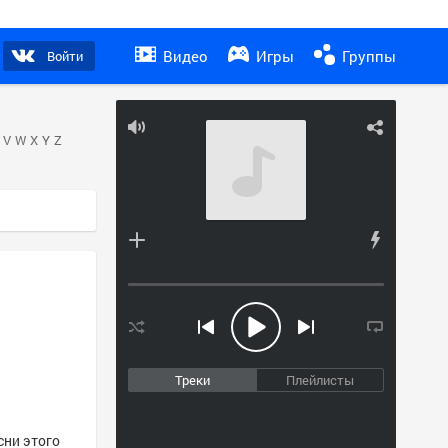
Видео
Игры
Группы
Войти
V
W
X
Y
Z
Треки
Плейлисты
сни этого