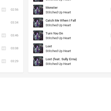
Monster
02:56
Stitched Up Heart
Catch Me When I Fall
03:34
Stitched Up Heart
Turn You On
03:46
Stitched Up Heart
Lost
03:08
Stitched Up Heart
Lost (feat. Sully Erna)
03:29
Stitched Up Heart