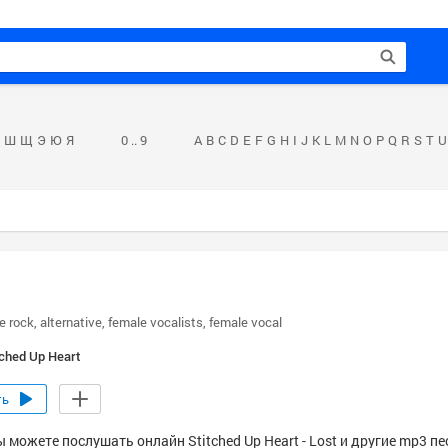
Ш
Щ
Э
Ю
Я
0 .. 9
A
B
C
D
E
F
G
H
I
J
K
L
M
N
O
P
Q
R
S
T
U
ve rock
alternative
female vocalists
female vocal
tched Up Heart
ть
 можете послушать онлайн Stitched Up Heart - Lost и другие mp3 пе