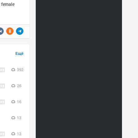
, female
Ещё
392
26
16
13
12