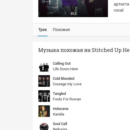
артиста 
vocal
2
Трек
Похожие
Calling Out
Life Down Here
Cold Blooded
Courage My Love
Tangled
Fools For Rowan
Holocene
Kandia
Soul Call
Bellusira