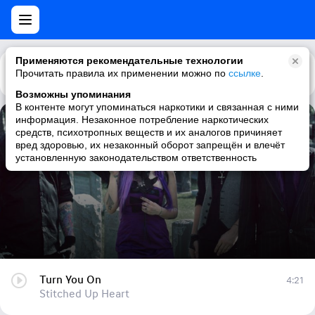
Применяются рекомендательные технологии
Прочитать правила их применении можно по
Каталог
Рекомендации
ссылке
.
Возможны упоминания
В контенте могут упоминаться наркотики и связанная с ними
информация. Незаконное потребление наркотических
Turn You On
средств, психотропных веществ и их аналогов причиняет
вред здоровью, их незаконный оборот запрещён и влечёт
Stitched Up Heart
установленную законодательством ответственность
Turn You On
4:21
Stitched Up Heart