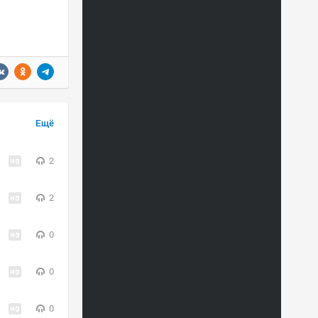
Ещё
2
2
0
0
0