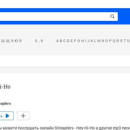
Ш
Щ
Э
Ю
Я
0 .. 9
A
B
C
D
E
F
G
H
I
J
K
L
M
N
O
P
Q
R
S
T
U
i-Ho
eaplers
ть
 можете послушать онлайн Streaplers - Hey-Hi-Ho и другие mp3 пес