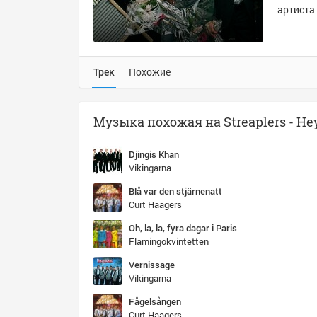
артиста
Трек
Похожие
Djingis Khan
Vikingarna
Blå var den stjärnenatt
Curt Haagers
Oh, la, la, fyra dagar i Paris
Flamingokvintetten
Vernissage
Vikingarna
Fågelsången
Curt Haagers