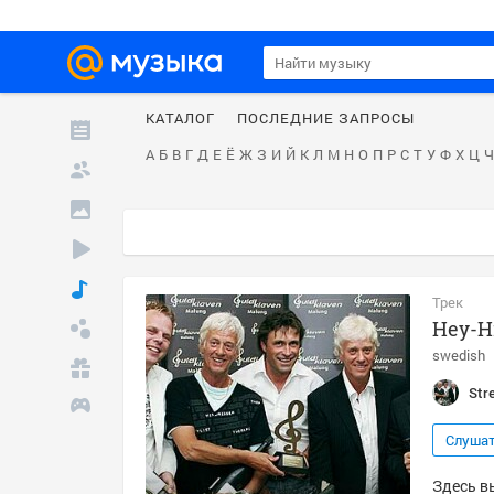
КАТАЛОГ
ПОСЛЕДНИЕ ЗАПРОСЫ
А
Б
В
Г
Д
Е
Ё
Ж
З
И
Й
К
Л
М
Н
О
П
Р
С
Т
У
Ф
Х
Ц
Ч
Трек
Hey-H
swedish
Str
Слуша
Здесь вы