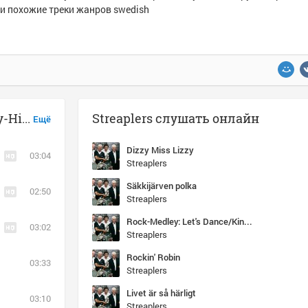
 и похожие треки жанров swedish
Музыка похожая на Streaplers - Hey-Hi-Ho
Streaplers слушать онлайн
Ещё
Dizzy Miss Lizzy
03:04
Streaplers
Säkkijärven polka
02:50
Streaplers
Rock-Medley: Let's Dance/King River Rock/The Twist/Johnny B. Goode/ Good Golly Miss Molly
03:02
Streaplers
Rockin' Robin
03:33
Streaplers
Livet är så härligt
03:10
Streaplers