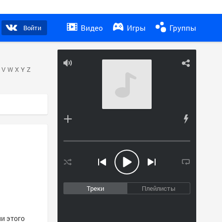
Видео
Игры
Группы
Войти
V
W
X
Y
Z
Треки
Плейлисты
ни этого