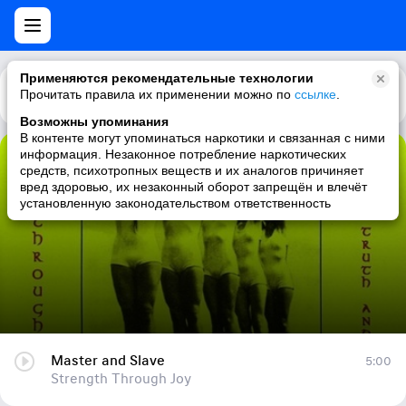
Применяются рекомендательные технологии
Прочитать правила их применении можно по
Каталог
Рекомендации
ссылке
.
Возможны упоминания
В контенте могут упоминаться наркотики и связанная с ними
информация. Незаконное потребление наркотических
Master and Slave
средств, психотропных веществ и их аналогов причиняет
вред здоровью, их незаконный оборот запрещён и влечёт
Strength Through Joy
установленную законодательством ответственность
Master and Slave
5:00
Strength Through Joy