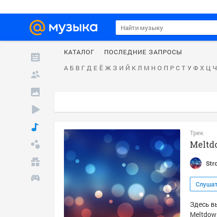
КАТАЛОГ
ПОСЛЕДНИЕ ЗАПРОСЫ
А
Б
В
Г
Д
Е
Ё
Ж
З
И
Й
К
Л
М
Н
О
П
Р
С
Т
У
Ф
Х
Ц
Ч
Трек
Meltd
Str
Слуша
Здесь вы
Meltdow