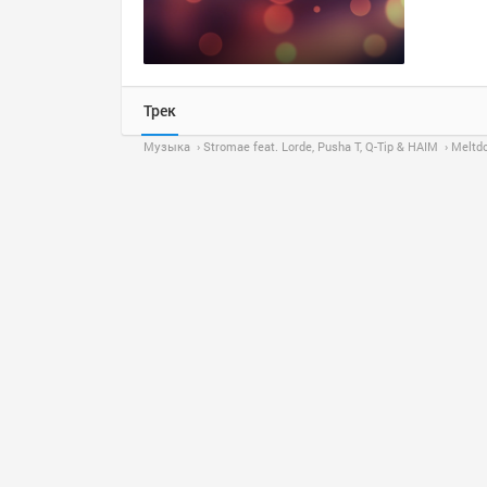
Трек
Музыка
Stromae feat. Lorde, Pusha T, Q-Tip & HAIM
Meltd