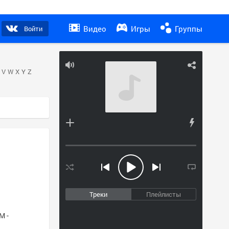
Видео
Игры
Группы
Войти
V
W
X
Y
Z
Треки
Плейлисты
M -