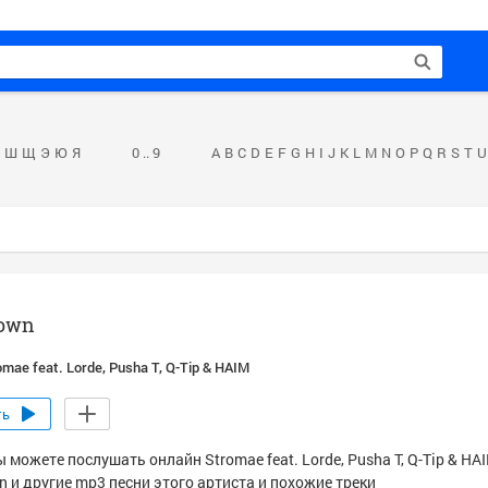
Ш
Щ
Э
Ю
Я
0 .. 9
A
B
C
D
E
F
G
H
I
J
K
L
M
N
O
P
Q
R
S
T
U
own
omae feat. Lorde, Pusha T, Q-Tip & HAIM
ть
 можете послушать онлайн Stromae feat. Lorde, Pusha T, Q-Tip & HAI
n и другие mp3 песни этого артиста и похожие треки