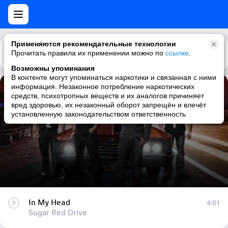
Применяются рекомендательные технологии
Прочитать правила их применении можно по
Каталог
Рекомендации
ссылке
.
Возможны упоминания
В контенте могут упоминаться наркотики и связанная с ними
информация. Незаконное потребление наркотических
In My Head
средств, психотропных веществ и их аналогов причиняет
вред здоровью, их незаконный оборот запрещён и влечёт
Sugar Red Drive
установленную законодательством ответственность
In My Head
4:01
Sugar Red Drive