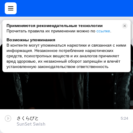
Применяются рекомендательные технологии
Прочитать правила их применении можно по
Каталог
Рекомендации
ссылке
.
Возможны упоминания
В контенте могут упоминаться наркотики и связанная с ними
информация. Незаконное потребление наркотических
さくらびと
средств, психотропных веществ и их аналогов причиняет
вред здоровью, их незаконный оборот запрещён и влечёт
SunSet Swish
установленную законодательством ответственность
さくらびと
5:24
SunSet Swish