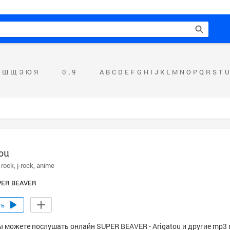
Ш
Щ
Э
Ю
Я
0 .. 9
A
B
C
D
E
F
G
H
I
J
K
L
M
N
O
P
Q
R
S
T
U
ou
rock
j-rock
anime
PER BEAVER
ть
ы можете послушать онлайн SUPER BEAVER - Arigatou и другие mp3 