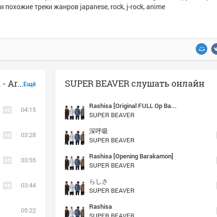
и похожие треки жанров japanese, rock, j-rock, anime
Музыка похожая на SUPER BEAVER - Arigatou
SUPER BEAVER слушать онлайн
Ещё
Rashisa [Original FULL Op Barakamon]
04:15
SUPER BEAVER
深呼吸
03:28
SUPER BEAVER
Rashisa [Opening Barakamon]
03:55
SUPER BEAVER
らしさ
03:44
SUPER BEAVER
Rashisa
05:22
SUPER BEAVER