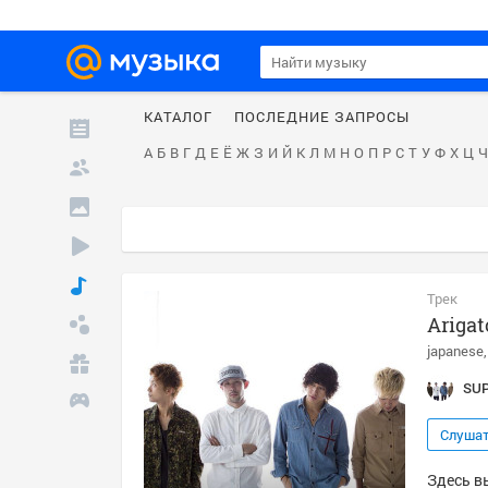
КАТАЛОГ
ПОСЛЕДНИЕ ЗАПРОСЫ
А
Б
В
Г
Д
Е
Ё
Ж
З
И
Й
К
Л
М
Н
О
П
Р
С
Т
У
Ф
Х
Ц
Ч
Трек
Arigat
japanese
SU
Слуша
Здесь в