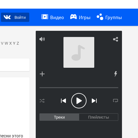
Видео
Игры
Группы
Войти
V
W
X
Y
Z
Треки
Плейлисты
песни этого