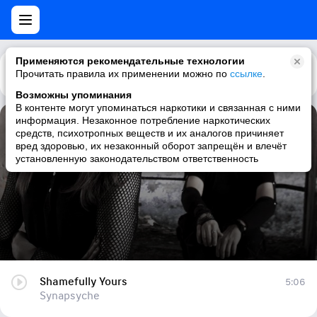
Применяются рекомендательные технологии
Прочитать правила их применении можно по
Каталог
Рекомендации
ссылке
.
Возможны упоминания
В контенте могут упоминаться наркотики и связанная с ними
информация. Незаконное потребление наркотических
Shamefully Yours
средств, психотропных веществ и их аналогов причиняет
вред здоровью, их незаконный оборот запрещён и влечёт
Synapsyche
установленную законодательством ответственность
Shamefully Yours
5:06
Synapsyche