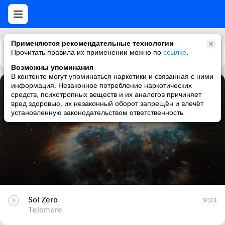
Применяются рекомендательные технологии
Прочитать правила их применении можно по
Каталог
Рекомендации
ссылке
.
Возможны упоминания
В контенте могут упоминаться наркотики и связанная с ними
информация. Незаконное потребление наркотических
Sol Zero
средств, психотропных веществ и их аналогов причиняет
вред здоровью, их незаконный оборот запрещён и влечёт
Telomere
установленную законодательством ответственность
Sol Zero
9:23
Telomere