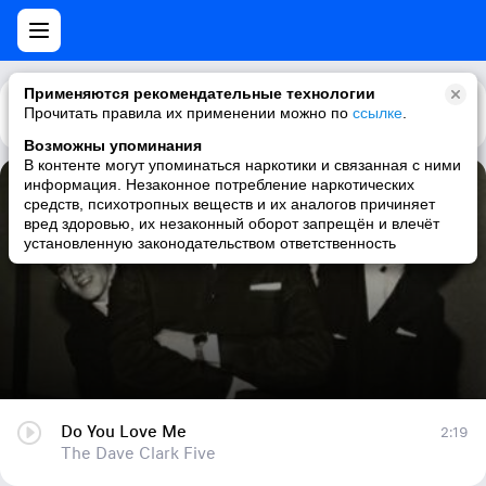
Применяются рекомендательные технологии
Прочитать правила их применении можно по
Каталог
Рекомендации
ссылке
.
Возможны упоминания
В контенте могут упоминаться наркотики и связанная с ними
информация. Незаконное потребление наркотических
Do You Love Me
средств, психотропных веществ и их аналогов причиняет
вред здоровью, их незаконный оборот запрещён и влечёт
The Dave Clark Five
установленную законодательством ответственность
Do You Love Me
2:19
The Dave Clark Five