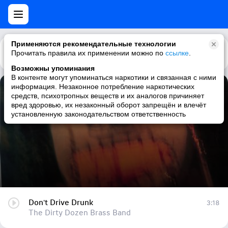
Применяются рекомендательные технологии
Прочитать правила их применении можно по
Каталог
Рекомендации
ссылке
.
Возможны упоминания
В контенте могут упоминаться наркотики и связанная с ними
информация. Незаконное потребление наркотических
Don't Drive Drunk
средств, психотропных веществ и их аналогов причиняет
вред здоровью, их незаконный оборот запрещён и влечёт
The Dirty Dozen Brass Band
установленную законодательством ответственность
Don't Drive Drunk
3:18
The Dirty Dozen Brass Band