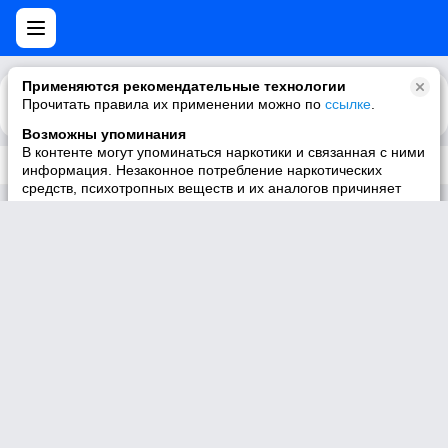
Применяются рекомендательные технологии
Прочитать правила их применении можно по
Каталог
Рекомендации
ссылке
.
Возможны упоминания
В контенте могут упоминаться наркотики и связанная с ними
Трек не существует
информация. Незаконное потребление наркотических
средств, психотропных веществ и их аналогов причиняет
вред здоровью, их незаконный оборот запрещён и влечёт
установленную законодательством ответственность