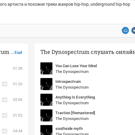
ого артиста и похожие треки жанров hip-hop, underground hip-hop
Музыка похожая на The Dynospectrum - southside myth
The Dynospectrum слушать онлай
Ещё
You Can Lose Your Mind
01:38
The Dynospectrum
Introspectrum
01:20
The Dynospectrum
Anything Is Everything
03:58
The Dynospectrum
Traction [Remastered]
01:53
The Dynospectrum
southside myth
04:44
The Dynospectrum