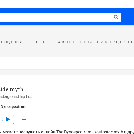
Ш
Щ
Э
Ю
Я
0 .. 9
A
B
C
D
E
F
G
H
I
J
K
L
M
N
O
P
Q
R
S
T
U
side myth
nderground hip-hop
 Dynospectrum
ть
ы можете послушать онлайн The Dynospectrum - southside myth и др