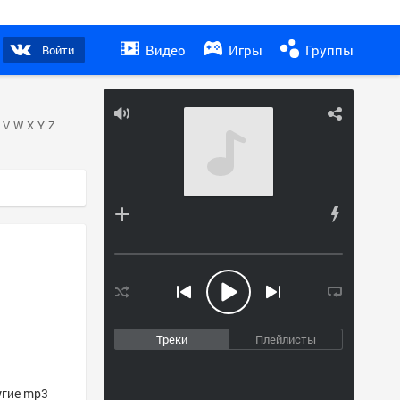
Видео
Игры
Группы
Войти
V
W
X
Y
Z
Треки
Плейлисты
угие mp3