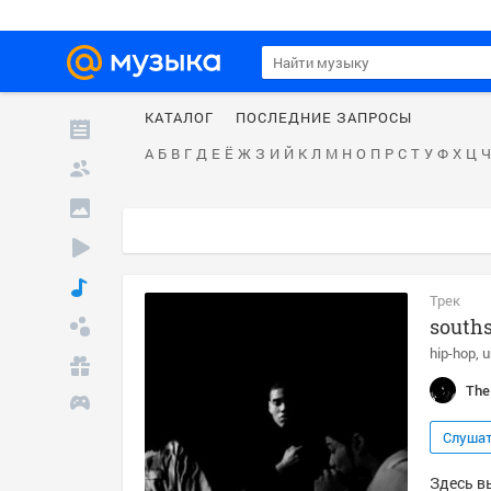
КАТАЛОГ
ПОСЛЕДНИЕ ЗАПРОСЫ
А
Б
В
Г
Д
Е
Ё
Ж
З
И
Й
К
Л
М
Н
О
П
Р
С
Т
У
Ф
Х
Ц
Ч
Трек
south
hip-hop
u
The
Слуша
Здесь в