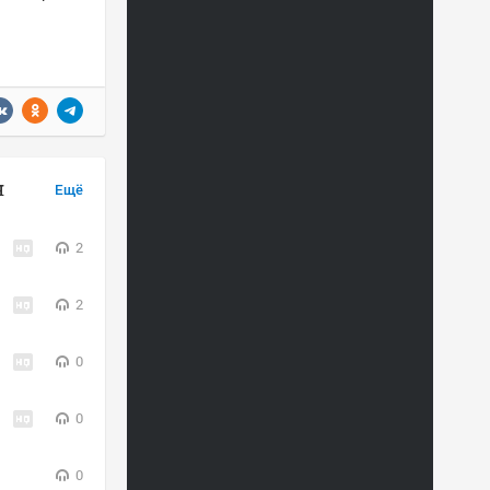
н
Ещё
2
2
0
0
0