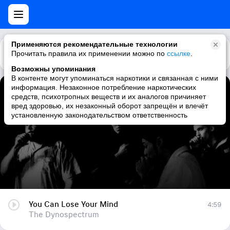
Применяются рекомендательные технологии
Прочитать правила их применении можно по
Каталог
Рекомендации
ссылке
.
Возможны упоминания
В контенте могут упоминаться наркотики и связанная с ними
информация. Незаконное потребление наркотических
You Can Lose Your Mind
средств, психотропных веществ и их аналогов причиняет
вред здоровью, их незаконный оборот запрещён и влечёт
The Dynospectrum
установленную законодательством ответственность
You Can Lose Your Mind
4:59
The Dynospectrum