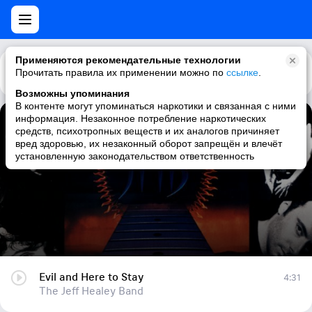
Применяются рекомендательные технологии
Прочитать правила их применении можно по
Каталог
Рекомендации
ссылке
.
Возможны упоминания
В контенте могут упоминаться наркотики и связанная с ними
информация. Незаконное потребление наркотических
Evil and Here to Stay
средств, психотропных веществ и их аналогов причиняет
вред здоровью, их незаконный оборот запрещён и влечёт
The Jeff Healey Band
установленную законодательством ответственность
Evil and Here to Stay
4:31
The Jeff Healey Band