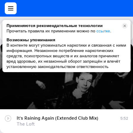
Применяются рекомендательные технологии
Прочитать правила их применении можно по
Каталог
Рекомендации
ссылке
.
Возможны упоминания
В контенте могут упоминаться наркотики и связанная с ними
информация. Незаконное потребление наркотических
It's Raining Again (Extended Club Mix)
средств, психотропных веществ и их аналогов причиняет
вред здоровью, их незаконный оборот запрещён и влечёт
The Loft
установленную законодательством ответственность
It's Raining Again (Extended Club Mix)
5:52
The Loft