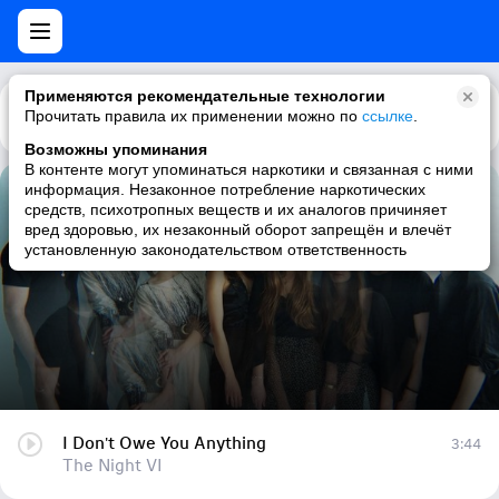
Применяются рекомендательные технологии
Прочитать правила их применении можно по
Каталог
Рекомендации
ссылке
.
Возможны упоминания
В контенте могут упоминаться наркотики и связанная с ними
информация. Незаконное потребление наркотических
I Don't Owe You Anything
средств, психотропных веществ и их аналогов причиняет
вред здоровью, их незаконный оборот запрещён и влечёт
The Night VI
установленную законодательством ответственность
I Don't Owe You Anything
3:44
The Night VI