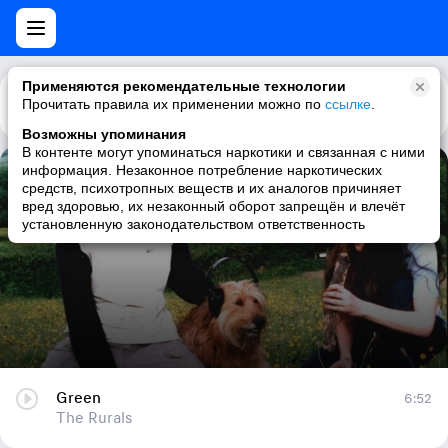
Применяются рекомендательные технологии
Прочитать правила их применении можно по
Каталог
Рекомендации
ссылке
.
Возможны упоминания
В контенте могут упоминаться наркотики и связанная с ними
информация. Незаконное потребление наркотических
Green
средств, психотропных веществ и их аналогов причиняет
вред здоровью, их незаконный оборот запрещён и влечёт
The Rurals
установленную законодательством ответственность
Green
6:52
The Rurals