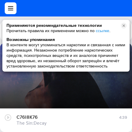
Применяются рекомендательные технологии
Прочитать правила их применении можно по
Каталог
Рекомендации
ссылке
.
Возможны упоминания
В контенте могут упоминаться наркотики и связанная с ними
информация. Незаконное потребление наркотических
C76I8K76
средств, психотропных веществ и их аналогов причиняет
вред здоровью, их незаконный оборот запрещён и влечёт
The Sin:Decay
установленную законодательством ответственность
C76I8K76
4:39
The Sin:Decay