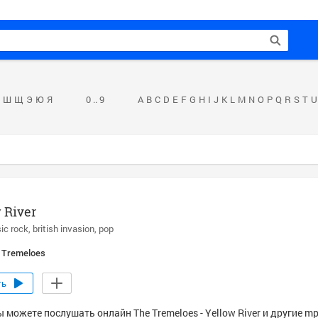
Ш
Щ
Э
Ю
Я
0 .. 9
A
B
C
D
E
F
G
H
I
J
K
L
M
N
O
P
Q
R
S
T
U
 River
ic rock
british invasion
pop
 Tremeloes
ть
 можете послушать онлайн The Tremeloes - Yellow River и другие m