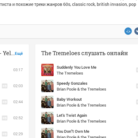
тиста и похожие треки жанров 60s, classic rock, british invasion, pop
Музыка похожая на The Tremeloes - Yellow River
The Tremeloes слушать онлайн
Ещё
Suddenly You Love Me
03:17
The Tremeloes
Speedy Gonzales
02:03
Brian Poole & the Tremeloes
Baby Workout
02:44
Brian Poole & the Tremeloes
Let's Twist Again
02:52
Brian Poole & the Tremeloes
You Don''t Own Me
02:29
Brian Poole & the Tremeloes