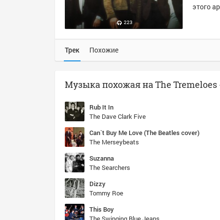
этого ар
223
Трек
Похожие
Rub It In
The Dave Clark Five
Can`t Buy Me Love (The Beatles cover)
The Merseybeats
Suzanna
The Searchers
Dizzy
Tommy Roe
This Boy
The Swinging Blue Jeans