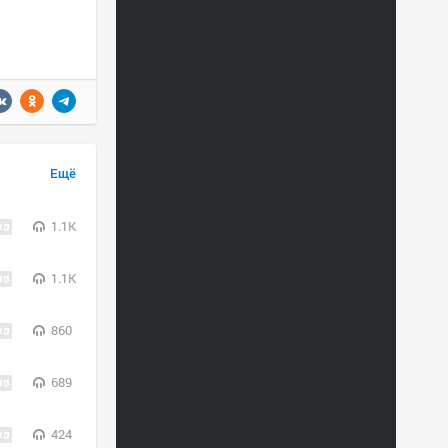
Ещё
1.1K
1.1K
860
689
424