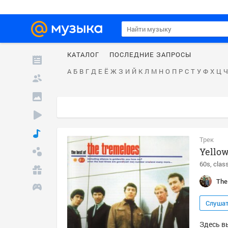
КАТАЛОГ
ПОСЛЕДНИЕ ЗАПРОСЫ
А
Б
В
Г
Д
Е
Ё
Ж
З
И
Й
К
Л
М
Н
О
П
Р
С
Т
У
Ф
Х
Ц
Ч
Трек
Yellow
60s
class
The
Слуша
Здесь вы