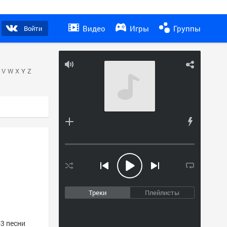
Видео
Игры
Группы
Войти
V
W
X
Y
Z
Треки
Плейлисты
p3 песни