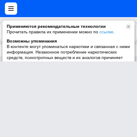
Применяются рекомендательные технологии
Прочитать правила их применении можно по
Каталог
Рекомендации
ссылке
.
Возможны упоминания
В контенте могут упоминаться наркотики и связанная с ними
Трек не существует
информация. Незаконное потребление наркотических
средств, психотропных веществ и их аналогов причиняет
вред здоровью, их незаконный оборот запрещён и влечёт
установленную законодательством ответственность