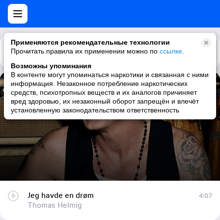
Применяются рекомендательные технологии
Прочитать правила их применении можно по
Каталог
Рекомендации
ссылке
.
Возможны упоминания
В контенте могут упоминаться наркотики и связанная с ними
информация. Незаконное потребление наркотических
Jeg havde en drøm
средств, психотропных веществ и их аналогов причиняет
вред здоровью, их незаконный оборот запрещён и влечёт
Thomas Helmig
установленную законодательством ответственность
Jeg havde en drøm
4:07
Thomas Helmig