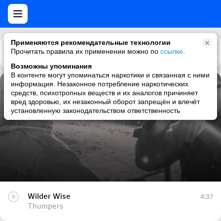
Применяются рекомендательные технологии
Прочитать правила их применении можно по
Каталог
Рекомендации
ссылке
.
Возможны упоминания
В контенте могут упоминаться наркотики и связанная с ними
информация. Незаконное потребление наркотических
Wilder Wise
средств, психотропных веществ и их аналогов причиняет
вред здоровью, их незаконный оборот запрещён и влечёт
Thumpers
установленную законодательством ответственность
Wilder Wise
4:37
Thumpers