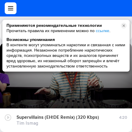
Применяются рекомендательные технологии
Прочитать правила их применении можно по
Каталог
Рекомендации
ссылке
.
Возможны упоминания
В контенте могут упоминаться наркотики и связанная с ними
информация. Незаконное потребление наркотических
Supervillains (EH!DE Remix) (320 Kbps)
средств, психотропных веществ и их аналогов причиняет
вред здоровью, их незаконный оборот запрещён и влечёт
Tim Ismag
установленную законодательством ответственность
Supervillains (EH!DE Remix) (320 Kbps)
4:20
Tim Ismag