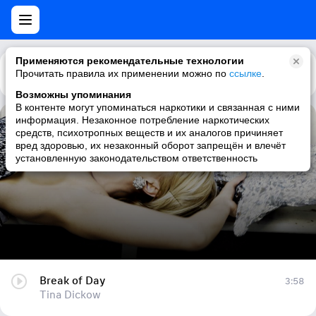
Применяются рекомендательные технологии
Прочитать правила их применении можно по
Каталог
Рекомендации
ссылке
.
Возможны упоминания
В контенте могут упоминаться наркотики и связанная с ними
информация. Незаконное потребление наркотических
Break of Day
средств, психотропных веществ и их аналогов причиняет
вред здоровью, их незаконный оборот запрещён и влечёт
Tina Dickow
установленную законодательством ответственность
Break of Day
3:58
Tina Dickow