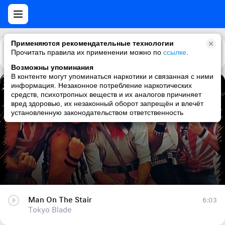
Применяются рекомендательные технологии
Прочитать правила их применении можно по
Каталог
Рекомендации
ссылке
.
Возможны упоминания
В контенте могут упоминаться наркотики и связанная с ними
информация. Незаконное потребление наркотических
Man On The Stair
средств, психотропных веществ и их аналогов причиняет
вред здоровью, их незаконный оборот запрещён и влечёт
Tokyo Blade
установленную законодательством ответственность
Man On The Stair
6:03
Tokyo Blade