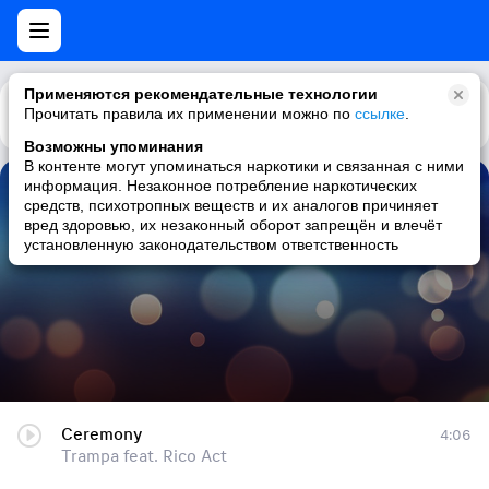
Применяются рекомендательные технологии
Прочитать правила их применении можно по
Каталог
Рекомендации
ссылке
.
Возможны упоминания
В контенте могут упоминаться наркотики и связанная с ними
информация. Незаконное потребление наркотических
Ceremony
средств, психотропных веществ и их аналогов причиняет
вред здоровью, их незаконный оборот запрещён и влечёт
Trampa feat. Rico Act
установленную законодательством ответственность
Ceremony
4:06
Trampa feat. Rico Act