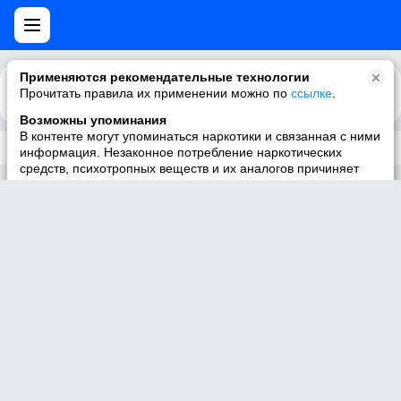
Применяются рекомендательные технологии
Прочитать правила их применении можно по
Каталог
Рекомендации
ссылке
.
Возможны упоминания
В контенте могут упоминаться наркотики и связанная с ними
Трек не существует
информация. Незаконное потребление наркотических
средств, психотропных веществ и их аналогов причиняет
вред здоровью, их незаконный оборот запрещён и влечёт
установленную законодательством ответственность