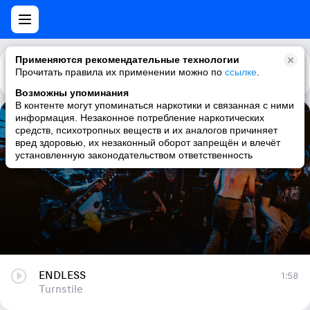
Применяются рекомендательные технологии
Прочитать правила их применении можно по
Каталог
Рекомендации
ссылке
.
Возможны упоминания
В контенте могут упоминаться наркотики и связанная с ними
информация. Незаконное потребление наркотических
ENDLESS
средств, психотропных веществ и их аналогов причиняет
вред здоровью, их незаконный оборот запрещён и влечёт
Turnstile
установленную законодательством ответственность
ENDLESS
1:58
Turnstile