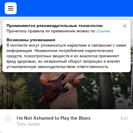
Применяются рекомендательные технологии
Прочитать правила их применении можно по
Каталог
Рекомендации
ссылке
.
Возможны упоминания
В контенте могут упоминаться наркотики и связанная с ними
информация. Незаконное потребление наркотических
I'm Not Ashamed to Play the Blues
средств, психотропных веществ и их аналогов причиняет
вред здоровью, их незаконный оборот запрещён и влечёт
Tutu Jones
установленную законодательством ответственность
I'm Not Ashamed to Play the Blues
5:37
Tutu Jones