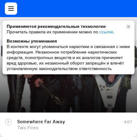
Применяются рекомендательные технологии
Прочитать правила их применении можно по
Каталог
Рекомендации
ссылке
.
Возможны упоминания
В контенте могут упоминаться наркотики и связанная с ними
информация. Незаконное потребление наркотических
Somewhere Far Away
средств, психотропных веществ и их аналогов причиняет
вред здоровью, их незаконный оборот запрещён и влечёт
Two Fires
установленную законодательством ответственность
Somewhere Far Away
4:07
Two Fires